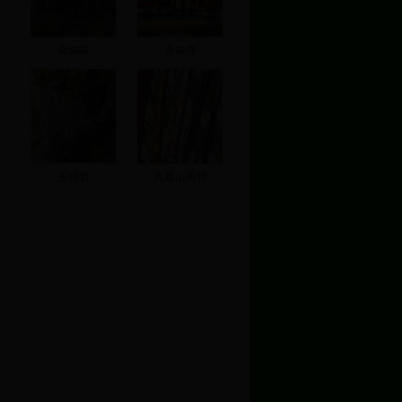
舜源峰
永福寺
玉琯岩
九嶷山斑竹