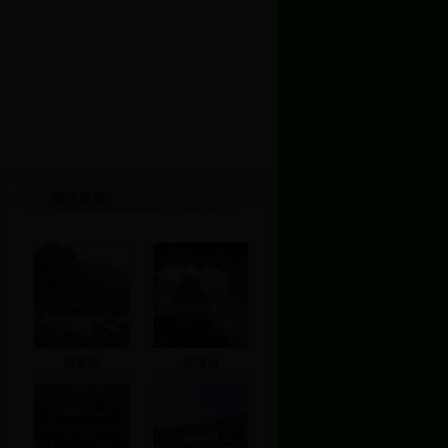
特色景观
舜帝陵
紫霞岩