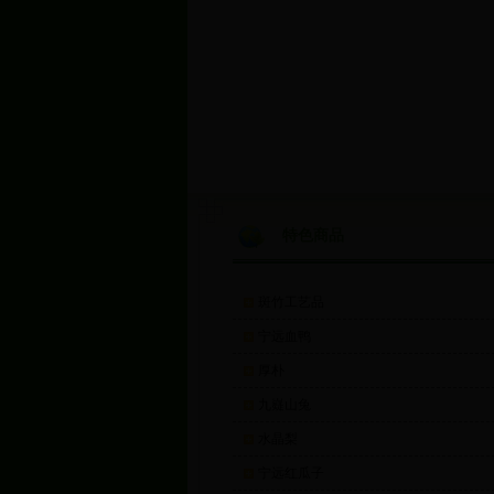
特色商品
斑竹工艺品
宁远血鸭
厚朴
九嶷山兔
水晶梨
宁远红瓜子